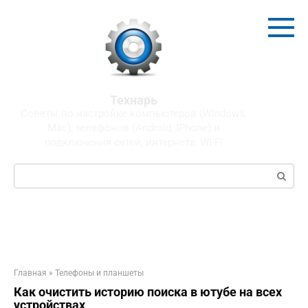
Перейти
к
контенту
Технарь
Советы по настройке компьютеров (Windows,
Mac), телефонов (Android, IPhone) и
подключения сетей, интернета, WI-FI
Поиск:
Главная
»
Телефоны и планшеты
Как очистить историю поиска в ютубе на всех
устройствах