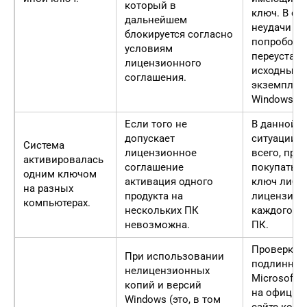
который в
ключ. В сл
дальнейшем
неудачи м
блокируется согласно
попробова
условиям
переустан
лицензионного
исходный
соглашения.
экземпляр
Windows.
Если того не
В данной
допускает
ситуации, 
Система
лицензионное
всего, при
активировалась
соглашение
покупать 
одним ключом
активация одного
ключ либо
на разных
продукта на
лицензию 
компьютерах.
нескольких ПК
каждого та
невозможна.
ПК.
Проверка
При использовании
подлиннос
нелицензионных
Microsoft 
копий и версий
на официа
Windows (это, в том
сайте комп