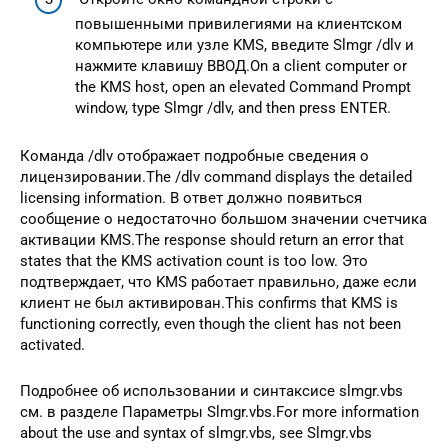
повышенными привилегиями на клиентском
компьютере или узле KMS, введите Slmgr /dlv и
нажмите клавишу ВВОД.On a client computer or
the KMS host, open an elevated Command Prompt
window, type Slmgr /dlv, and then press ENTER.
Команда /dlv отображает подробные сведения о
лицензировании.The /dlv command displays the detailed
licensing information. В ответ должно появиться
сообщение о недостаточно большом значении счетчика
активации KMS.The response should return an error that
states that the KMS activation count is too low. Это
подтверждает, что KMS работает правильно, даже если
клиент не был активирован.This confirms that KMS is
functioning correctly, even though the client has not been
activated.
Подробнее об использовании и синтаксисе slmgr.vbs
см. в разделе Параметры Slmgr.vbs.For more information
about the use and syntax of slmgr.vbs, see Slmgr.vbs