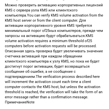
Можно проверить активацию корпоративных лицензий
KMS с сервера узла KMS или клиентского
компьютера.You can verify KMS volume activation from the
KMS host server or from the client computer. Для
активации корпоративного уровня KMS требуется
минимальный порог of25ных компьютеров, прежде чем
запросы на активацию будут обрабатываться.KMS
volume activation requires a minimum threshold of25
computers before activation requests will be processed.
Описанная здесь проверка будет увеличивать значение
счетчика активаций при каждом обращении
клиентского компьютера к узлу KMS, но пока не будет
достигнут порог активации, будет возвращаться
сообщение об ошибке, а не сообщение с
подтверждением.The verification process described here
will increment the activation count each time a client
computer contacts the KMS host, but unless the activation
threshold is reached, the verification will take the form of an
error message rather than a confirmation message.
ПримечаниеNote