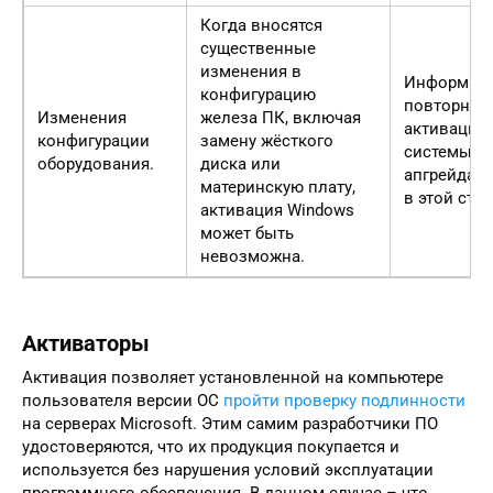
Когда вносятся
существенные
изменения в
Информаци
конфигурацию
повторной
Изменения
железа ПК, включая
активации
конфигурации
замену жёсткого
системы п
оборудования.
диска или
апгрейда П
материнскую плату,
в этой стат
активация Windows
может быть
невозможна.
Активаторы
Активация позволяет установленной на компьютере
пользователя версии ОС
пройти проверку подлинности
на серверах Microsoft. Этим самим разработчики ПО
удостоверяются, что их продукция покупается и
используется без нарушения условий эксплуатации
программного обеспечения. В данном случае – что