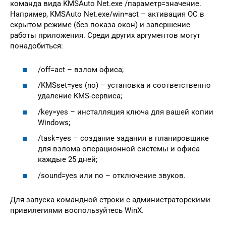
команда вида KMSAuto Net.exe /параметр=значение.
Например, KMSAuto Net.exe/win=act – активация ОС в
скрытом режиме (без показа окон) и завершение
работы приложения. Среди других аргументов могут
понадобиться:
/off=act – взлом офиса;
/KMSset=yes (no) – установка и соответственно
удаление KMS-сервиса;
/key=yes – инсталляция ключа для вашей копии
Windows;
/task=yes – создание задания в планировщике
для взлома операционной системы и офиса
каждые 25 дней;
/sound=yes или no – отключение звуков.
Для запуска командной строки с администраторскими
привилегиями воспользуйтесь WinX.