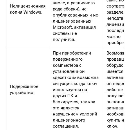
числе, и различного
Нелицензионная
соответст
рода сборки), не
копия Windows.
разделе. В
опубликованных и не
неподтвер
лицензированных
лицензии
Microsoft, активация
последню
системы не
можно
получится.
приобрести
При приобретении
Возможно 
подержанного
продавца
компьютера с
оборудова
установленной
имеется к
«десяткой» возможна
активации.
ситуация, когда ключ
он недосту
Подержанное
используется на
либо не
устройство.
других ПК и
получается
блокируется, так как
выполнить
это является
активацию
нарушением условий
необходим
лицензионного
купить но
соглашения.
ключ.