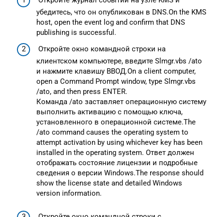
Откройте журнал событий на узле KMS и
убедитесь, что он опубликован в DNS.On the KMS
host, open the event log and confirm that DNS
publishing is successful.
Откройте окно командной строки на
клиентском компьютере, введите Slmgr.vbs /ato
и нажмите клавишу ВВОД.On a client computer,
open a Command Prompt window, type Slmgr.vbs
/ato, and then press ENTER.
Команда /ato заставляет операционную систему
выполнить активацию с помощью ключа,
установленного в операционной системе.The
/ato command causes the operating system to
attempt activation by using whichever key has been
installed in the operating system. Ответ должен
отображать состояние лицензии и подробные
сведения о версии Windows.The response should
show the license state and detailed Windows
version information.
Откройте окно командной строки с