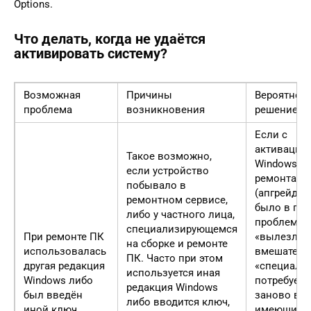
Options.
Что делать, когда не удаётся
активировать систему?
Возможная
Причины
Вероятное
проблема
возникновения
решение
Если с
активацие
Такое возможно,
Windows 10
если устройство
ремонта
побывало в
(апгрейда)
ремонтном сервисе,
было в пор
либо у частного лица,
проблемы
специализирующемся
При ремонте ПК
«вылезли»
на сборке и ремонте
использовалась
вмешатель
ПК. Часто при этом
другая редакция
«специалис
используется иная
Windows либо
потребуетс
редакция Windows
был введён
заново вв
либо вводится ключ,
иной ключ.
имеющийся