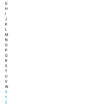
G
H
I
J
K
L
M
N
O
P
Q
R
S
T
U
V
W
X
Y
Z