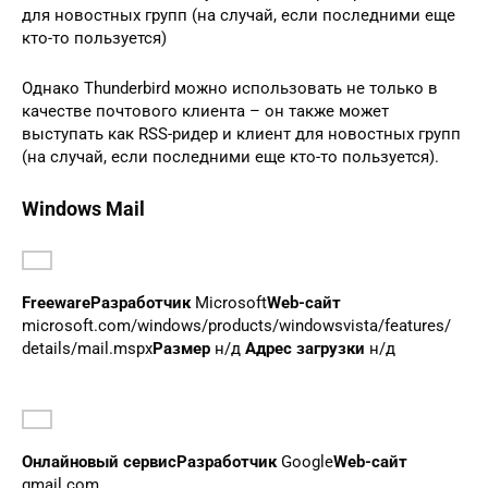
для новостных групп (на случай, если последними еще
кто-то пользуется)
Однако Thunderbird можно использовать не только в
качестве почтового клиента – он также может
выступать как RSS-ридер и клиент для новостных групп
(на случай, если последними еще кто-то пользуется).
Windows Mail
Freeware
Разработчик
Microsoft
Web-сайт
microsoft.com/windows/products/windowsvista/features/
details/mail.mspx
Размер
н/д
Адрес загрузки
н/д
Онлайновый сервис
Разработчик
Google
Web-сайт
gmail.com